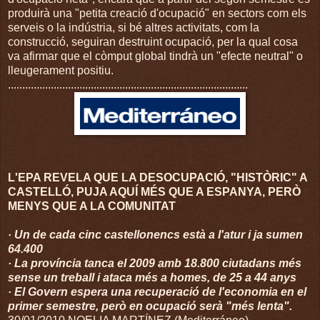
produirà una "petita creació d'ocupació" en sectors com els
serveis o la indústria, si bé altres activitats, com la
construcció, seguiran destruint ocupació, per la qual cosa
va afirmar que el còmput global tindrà un "efecte neutral" o
lleugerament positiu.
....................................................................................
L'EPA REVELA QUE LA DESOCUPACIÓ, "HISTÒRIC" A
CASTELLÓ, PUJA AQUÍ MÉS QUE A ESPANYA, PERÒ
MENYS QUE A LA COMUNITAT
· Un de cada cinc castellonencs està a l'atur i ja sumen
64.400
· La província tanca el 2009 amb 18.800 ciutadans més
sense un treball i ataca més a homes, de 25 a 44 anys
· El Govern espera una recuperació de l'economia en el
primer semestre, però en ocupació serà "més lenta".