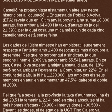
30/01/2010 NOELIA MARTÍNEZ (Mediterráneo)
Castelló ha protagonitzat tristament un altre any negre
històric per a l'ocupació. L'Enquesta de Població Activa
(EPA) revela que en l'últim any la província ha sumat 18.800
aturats, fins arribar a 64.400 i la taxa d'aturats és ja del
21,39%, per la qual cosa una mica més d'un de cada cinc
castellonencs està sense feina.
Les dades de l'últim trimestre han empitjorat lleugerament
respecte a l'anterior, amb 1.400 desocupats més d'octubre a
desembre. Res que no sorprengui a sindicats, ja que
segons l'Inem el 2009 va tancar amb 55.541 aturats. En tot
cas, Castelló va superar la mitjana estatal d'atur, del 18%,
però no va arribar a l'extrem de la Comunitat, un 22%. En el
conjunt del país, ja hi ha 1.220.000 llars amb tots els seus
membres en atur, en augmentar un 47,5%, gairebé el doble,
el 2009.
Pel que fa a sexes, a la província la taxa d'atur masculina és
del 20,5 i la femenina, 22,4, però en xifres absolutes hi ha
més homes afectats - 33.900 - i menys dones - 30.500 -.
Davant les dades, el delegat de la UGT Tino Calero va