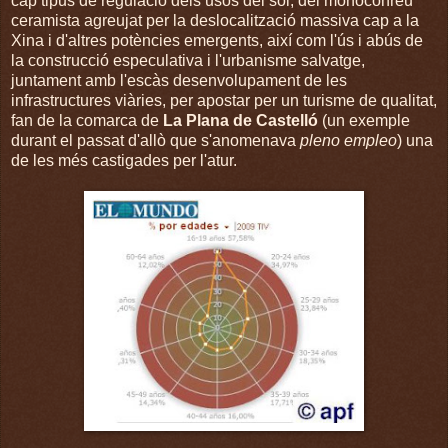
cap tipus de regulació dels usos del sòl, del monoconreu
ceramista agreujat per la deslocalització massiva cap a la
Xina i d'altres potències emergents, així com l'ús i abús de
la construcció especulativa i l'urbanisme salvatge,
juntament amb l'escàs desenvolupament de les
infrastructures viàries, per apostar per un turisme de qualitat,
fan de la comarca de
La Plana de Castelló
(un exemple
durant el passat d'allò que s'anomenava
pleno empleo
) una
de les més castigades per l'atur.