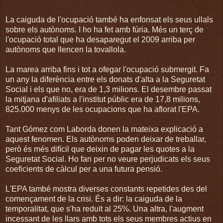
La caiguda de l'ocupació també ha enfonsat els seus ullals
sobre els autònoms. I ho ha fet amb fúria. Més un terç de
l'ocupació total que ha desaparegut el 2009 arriba per
autònoms que llencen la tovallola.
La marea arriba fins i tot a ofegar l'ocupació submergit. Fa
un any la diferència entre els donats d'alta a la Seguretat
Social i els que no, era de 1,3 milions. El desembre passat
la mitjana d'afiliats a l'institut públic era de 17,8 milions,
825.000 menys de les ocupacions que ha aflorat l'EPA.
Tant Gómez com Laborda donen la mateixa explicació a
aquest fenomen. Els autònoms poden deixar de treballar,
però és més difícil que deixin de pagar les quotes a la
Seguretat Social. Ho fan per no veure perjudicats els seus
coeficients de càlcul per a una futura pensió.
L'EPA també mostra diverses constants repetides des del
començament de la crisi. És a dir: la caiguda de la
temporalitat, que s'ha reduït al 25%. Una altra, l'augment
incessant de les llars amb tots els seus membres actius en