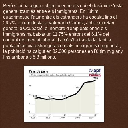
Però si hi ha algun col.lectiu entre els qui el desànim s'està
generalitzant és entre els immigrants. En l'últim
quadrimestre l'atur entre els estrangers ha escalat fins el
29,7%. I, com destaca Valeriano Gómez, antic secretari
general d'Ocupació, el nombre d'empleats entre els
immigrants ha baixat un 11,75% enfront del 6,1% del
conjunt del mercat laboral. I això s'ha traslladat tant la
població activa estrangera com als immigrants en general,
la població ha caigut en 32.000 persones en l'últim mig any
fins arribar als 5,3 milions.