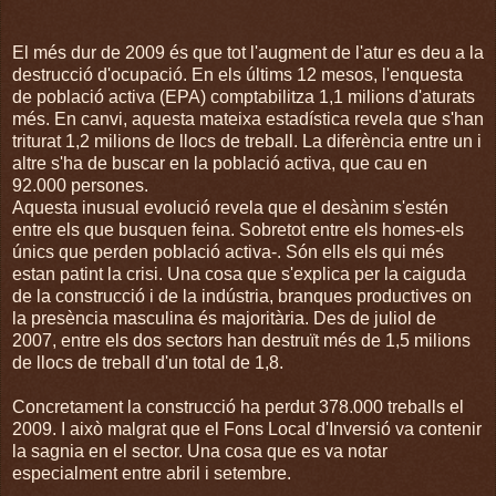
El més dur de 2009 és que tot l'augment de l'atur es deu a la
destrucció d'ocupació. En els últims 12 mesos, l'enquesta
de població activa (EPA) comptabilitza 1,1 milions d'aturats
més. En canvi, aquesta mateixa estadística revela que s'han
triturat 1,2 milions de llocs de treball. La diferència entre un i
altre s'ha de buscar en la població activa, que cau en
92.000 persones.
Aquesta inusual evolució revela que el desànim s'estén
entre els que busquen feina. Sobretot entre els homes-els
únics que perden població activa-. Són ells els qui més
estan patint la crisi. Una cosa que s'explica per la caiguda
de la construcció i de la indústria, branques productives on
la presència masculina és majoritària. Des de juliol de
2007, entre els dos sectors han destruït més de 1,5 milions
de llocs de treball d'un total de 1,8.
Concretament la construcció ha perdut 378.000 treballs el
2009. I això malgrat que el Fons Local d'Inversió va contenir
la sagnia en el sector. Una cosa que es va notar
especialment entre abril i setembre.