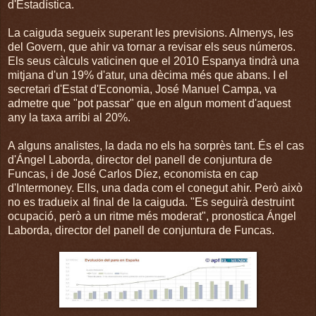
d'Estadística.
La caiguda segueix superant les previsions. Almenys, les
del Govern, que ahir va tornar a revisar els seus números.
Els seus càlculs vaticinen que el 2010 Espanya tindrà una
mitjana d'un 19% d'atur, una dècima més que abans. I el
secretari d'Estat d'Economia, José Manuel Campa, va
admetre que "pot passar" que en algun moment d'aquest
any la taxa arribi al 20%.
A alguns analistes, la dada no els ha sorprès tant. És el cas
d'Ángel Laborda, director del panell de conjuntura de
Funcas, i de José Carlos Díez, economista en cap
d'Intermoney. Ells, una dada com el conegut ahir. Però això
no es tradueix al final de la caiguda. "Es seguirà destruint
ocupació, però a un ritme més moderat", pronostica Ángel
Laborda, director del panell de conjuntura de Funcas.