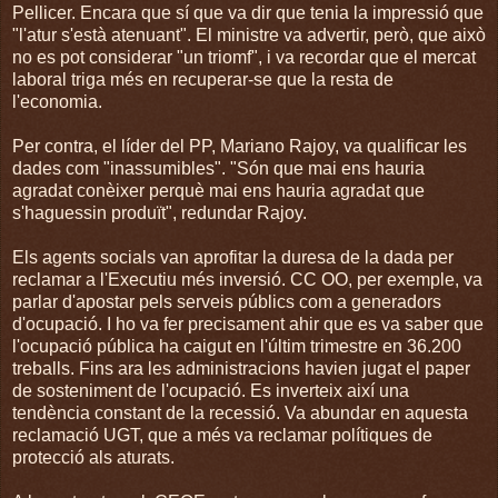
Pellicer. Encara que sí que va dir que tenia la impressió que
"l'atur s'està atenuant". El ministre va advertir, però, que això
no es pot considerar "un triomf", i va recordar que el mercat
laboral triga més en recuperar-se que la resta de
l'economia.
Per contra, el líder del PP, Mariano Rajoy, va qualificar les
dades com "inassumibles". "Són que mai ens hauria
agradat conèixer perquè mai ens hauria agradat que
s'haguessin produït", redundar Rajoy.
Els agents socials van aprofitar la duresa de la dada per
reclamar a l'Executiu més inversió. CC OO, per exemple, va
parlar d'apostar pels serveis públics com a generadors
d'ocupació. I ho va fer precisament ahir que es va saber que
l'ocupació pública ha caigut en l'últim trimestre en 36.200
treballs. Fins ara les administracions havien jugat el paper
de sosteniment de l'ocupació. Es inverteix així una
tendència constant de la recessió. Va abundar en aquesta
reclamació UGT, que a més va reclamar polítiques de
protecció als aturats.