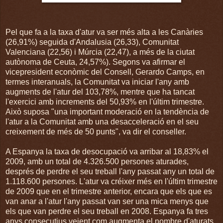
Pel que fa a la taxa d'atur va ser més alta a les Canàries
(26,91%) seguida d'Andalusia (26,33), Comunitat
Valenciana (22,56) i Múrcia (22,47), a més de la ciutat
autònoma de Ceuta, 24,57%). Segons va afirmar el
vicepresident econòmic del Consell, Gerardo Camps, en
termes interanuals, la Comunitat va iniciar l'any amb
augments de l'atur del 103,78%, mentre que ha tancat
l'exercici amb increments del 50,93% en l'últim trimestre.
Això suposa "una important moderació en la tendència de
l'atur a la Comunitat amb una desacceleració en el seu
creixement de més de 50 punts", va dir el conseller.
A Espanya la taxa de desocupació va arribar al 18,83% el
2009, amb un total de 4.326.500 persones aturades,
després de perdre el seu treball l'any passat any un total de
1.118.600 persones. L'atur va créixer més en l'últim trimestre
de 2009 que en el trimestre anterior, encara que els que es
van anar a l'atur l'any passat van ser una mica menys que
els que van perdre el seu treball en 2008. Espanya fa tres
anys consecutius veient com augmenta el nombre d'aturats.