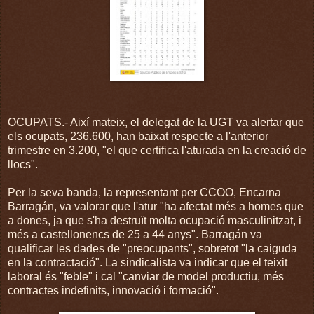
OCUPATS.- Així mateix, el delegat de la UGT va alertar que
els ocupats, 236.600, han baixat respecte a l'anterior
trimestre en 3.200, "el que certifica l'aturada en la creació de
llocs".
Per la seva banda, la representant per CCOO, Encarna
Barragán, va valorar que l'atur "ha afectat més a homes que
a dones, ja que s'ha destruït molta ocupació masculinitzat, i
més a castellonencs de 25 a 44 anys". Barragán va
qualificar les dades de "preocupants", sobretot "la caiguda
en la contractació". La sindicalista va indicar que el teixit
laboral és "feble" i cal "canviar de model productiu, més
contractes indefinits, innovació i formació".