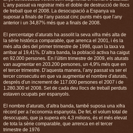
L'any passat va registrar més el doble de destrucció de llocs
de treball que el 2008. La desocupació a Espanya va
suposar a finals de l'any passat cinc punts més que l'any
anterior i un 34,87% més que a finals de 2008.
El percentatge d'aturats ha assolit la seva xifra més alta de
la sèrie històrica comparable, que arrenca el 2001, i és la
més alta des del primer trimestre de 1998, quan la taxa va
arribar al 19,41%. D'altra banda, la població activa ha caigut
en 92.000 persones. En l'últim trimestre de 2009, els aturats
van augmentar en 203.200 persones, un 4,9% més que en
el tercer trimestre. D'aquesta manera, l'any passat va ser el
tercer consecutiu en que va augmentar el nombre d'aturats,
després d'un increment de 117.000 persones el 2007 i de
1.280.300 el 2008. Set de cada deu llocs de treball perduts
estaven ocupats per espanyols.
El nombre d'aturats, d'altra banda, també suposa una xifra
rècord per a l'economia espanyola. De fet, el volum total de
desocupats, que ja supera els 4,3 milions, és el més elevat
de tota la sèrie comparable, que arrenca en el tercer
trimestre de 1976